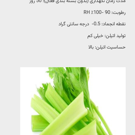
مدت زمان نگهداری (بدون بسته بندی فعال): 50 روز
رطوبت: 90 -100٪ RH
نقطه انجماد: 0.5- درجه سانتی گراد
تولید اتیلن: خیلی کم
حساسیت اتیلن: بالا